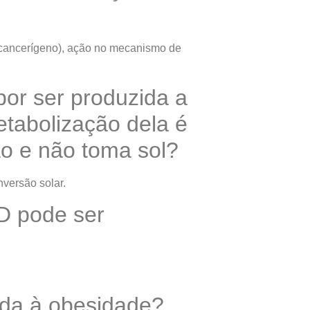
ticancerígeno), ação no mecanismo de
por ser produzida a
etabolização dela é
o e não toma sol?
versão solar.
 D pode ser
nada à obesidade?