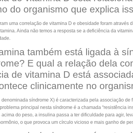
o do organismo que explica is
aram uma correlação de vitamina D e obesidade foram através 
tamina. Ainda não temos a resposta se a deficiência da vitam
idade.
itamina também está ligada à s
rome? E qual a relação dela co
cia de vitamina D está associada
contece clinicamente no organi
 denominada síndrome X) é caracterizada pela associação de f
problema principal nesta síndrome é a chamada “resistência ins
acima do peso, a insulina passa a ter dificuldade para agir, le
ormônio, o que provoca um círculo vicioso e mais ganho de pe