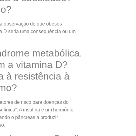
so?
da observação de que obesos
ina D seria uma consequência ou um
índrome metabólica.
m a vitamina D?
 à resistência à
smo?
atores de risco para doenças do
ulínica”. A insulina é um hormônio
vando o pâncreas a produzir
so.