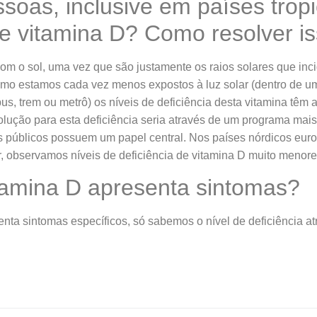
soas, inclusive em países tropi
de vitamina D? Como resolver i
com o sol, uma vez que são justamente os raios solares que in
omo estamos cada vez menos expostos à luz solar (dentro de um
ibus, trem ou metrô) os níveis de deficiência desta vitamina 
solução para esta deficiência seria através de um programa mai
ãos públicos possuem um papel central. Nos países nórdicos eu
 observamos níveis de deficiência de vitamina D muito menores
itamina D apresenta sintomas?
enta sintomas específicos, só sabemos o nível de deficiência a