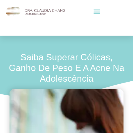
Saiba Superar Cólicas,
Ganho De Peso E A Acne Na
Adolescência