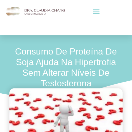
Consumo De Proteína De
Soja Ajuda Na Hipertrofia
Sem Alterar Níveis De
Testosterona